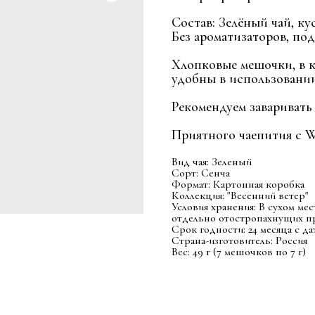
Состав: Зелёный чай, ку
Без ароматизаторов, под
Хлопковые мешочки, в 
удобны в использовании,
Рекомендуем заваривать 
Приятного чаепития с Wh
Вид чая: Зеленый
Сорт: Сенча
Формат: Картонная коробка
Коллекция: "Весенний ветер"
Условия хранения: В сухом ме
отдельно отостропахнущих п
Срок годности: 24 месяца с д
Страна-изготовитель: Россия
Вес: 49 г (7 мешочков по 7 г)