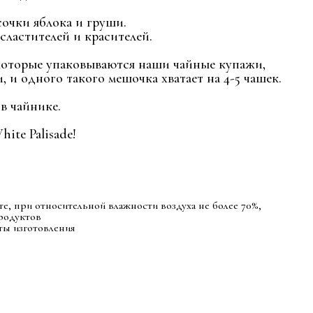
сочки яблока и груши.
сластителей и красителей.
которые упаковываются наши чайные купажи,
 и одного такого мешочка хватает на 4-5 чашек.
в чайнике.
ite Palisade!
сте, при относительной влажности воздуха не более 70%,
родуктов
аты изготовления