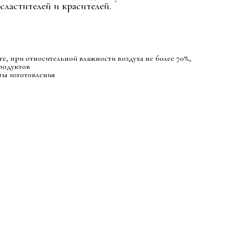
сластителей и красителей.
сте, при относительной влажности воздуха не более 70%,
родуктов
аты изготовления