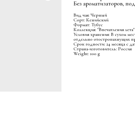
Без ароматизаторов, под
Вид чая: Черный
Сорт: Кенийский
Формат: Тубус
Коллекция: "Впечатления лета"
Условия хранения: В сухом ме
отдельно отостропахнущих п
Срок годности: 24 месяца с д
Страна-изготовитель: Россия
Weight: 100 g