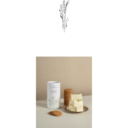
© 2025
Des & dev by
white palisade.
Sarapulov Egor
1