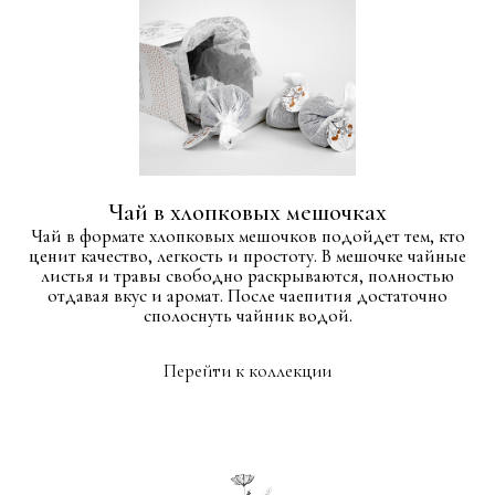
мыслями и мечтами за чашечкой
ароматного чая.
Навигация
Маркет-плейс
Каталог
Ozon
Коллекции
Яндекс маркет
Контакты
M2 Organic
Адрес
Написать нам
г. Москва, г. Щербинка,
info@whitepalisade.ru
ул. Южная, 6а, ком. 19
Другое
Политика конфиденциальности