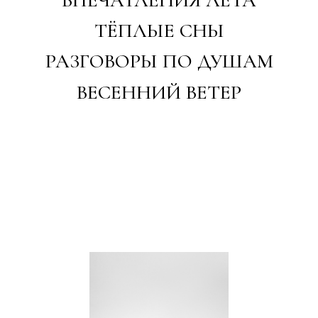
Чай рассыпной в тубусах
Рассыпной чай в формате тубусов дает пространство
для выбора— мягкий или крепкий, легкий или
насыщенный, White Palisade подстроится под ваши
предпочтения и сделает чаепитие незабываемым.
Перейти к коллекции
White Palisade приглашает вас за стол,
чтобы насладиться общением с близкими
или, наоборот, побыть наедине со своими